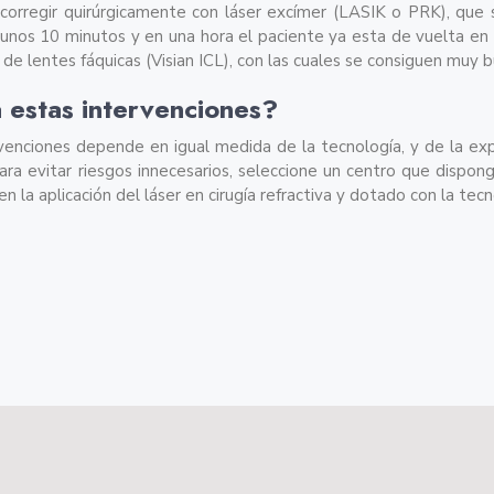
orregir quirúrgicamente con láser excímer (LASIK o PRK), que 
a unos 10 minutos y en una hora el paciente ya esta de vuelta en s
 de lentes fáquicas (Visian ICL), con las cuales se consiguen muy 
 estas intervenciones?
venciones depende en igual medida de la tecnología, y de la expe
Para evitar riesgos innecesarios, seleccione un centro que dispo
n la aplicación del láser en cirugía refractiva y dotado con la te