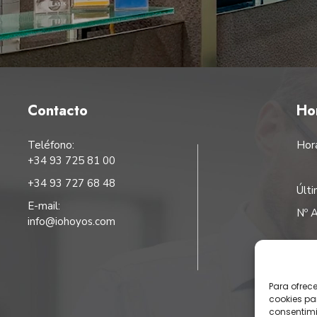
Contacto
Ho
Teléfono:
Hora
+34 93 725 81 00
+34 93 727 68 48
Últi
E-mail:
Nº A
info@iohoyos.com
Sí
Para ofrec
cookies pa
consentimi