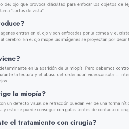
vo del ojo que provoca dificultad para enfocar los objetos de l
lama “cortos de vista”.
roduce?
ágenes entran en el ojo y son enfocadas por la córnea y el cristal
al cerebro. En el ojo miope las imágenes se proyectan por delant
viene?
 determinante en la aparición de la miopía. Pero debemos control
urante la lectura y el abuso del ordenador, videoconsola, … inte
ejos.
ige la miopía?
on un defecto visual de refracción puedan ver de una forma nítid
na y esto se puede conseguir con gafas, lentes de contacto o cirugí
te el tratamiento con cirugía?