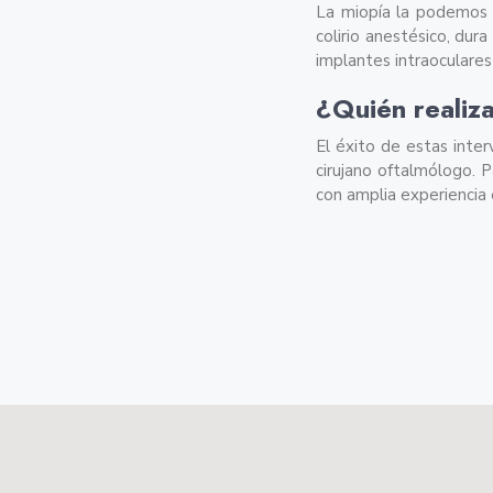
La miopía la podemos c
colirio anestésico, dur
implantes intraoculares
¿Quién realiza
El éxito de estas inter
cirujano oftalmólogo. 
con amplia experiencia e