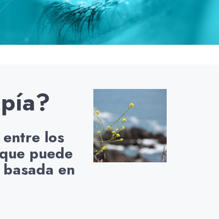
opía?
 entre los
a que puede
, basada en