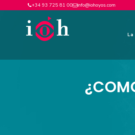
+34 93 725 81 00
info@iohoyos.com
La 
¿COMO