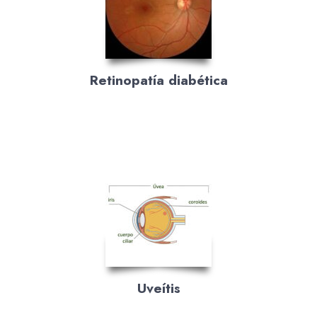
Retinopatía diabética
Uveítis