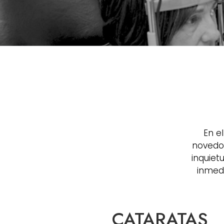
En e
novedos
inquiet
inmed
CATARATAS