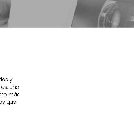
das y
es. Una
onte más
os que