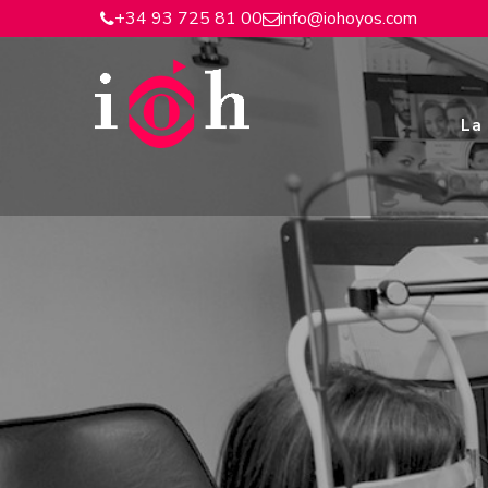
+34 93 725 81 00
info@iohoyos.com
La 